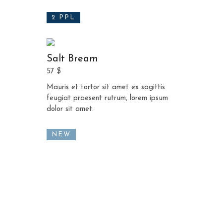
2 PPL
Salt Bream
57 $
Mauris et tortor sit amet ex sagittis
feugiat praesent rutrum, lorem ipsum
dolor sit amet.
NEW
The best suppliers in