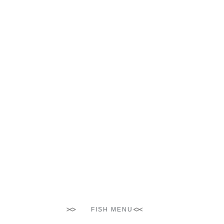
Duis commodo enim dui, ac ultricies
justo aliquam ut. Sed sed tortor
commodo, elementum justo ut,
dignissi.
Emily Allen
MAIN CHEF
FISH MENU