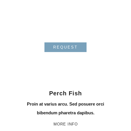
Proin at varius arcu. Sed
posuere orci bibendum
pharetra dapibus.
REQUEST
Perch Fish
Proin at varius arcu. Sed posuere orci
bibendum pharetra dapibus.
MORE INFO