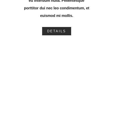
eu interdum nulla. Pellentesque
porttitor dui nec leo condimentum, et
euismod mi mollis.
DETAILS