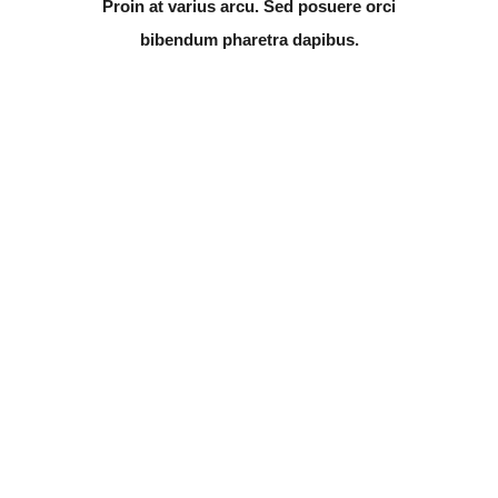
Proin at varius arcu. Sed posuere orci
bibendum pharetra dapibus.
13
TYPES OF FISH
Dolor Sit Amet
45